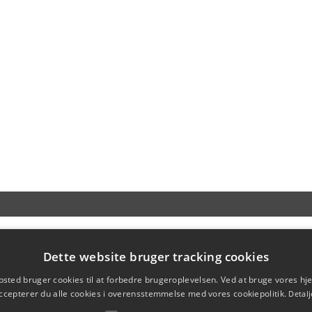
Dette website bruger tracking cookies
sted bruger cookies til at forbedre brugeroplevelsen. Ved at bruge vores 
ccepterer du alle cookies i overensstemmelse med vores cookiepolitik.
Detalj