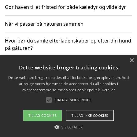
Gør haven til et fristed for både kæledyr og vilde dyr
Når vi passer på naturen sammen
Hvor bør du samle efterladenskaber op efter din hund
på gåturen?
×
Sådan rydder du effektivt op efter et stort event
Dette website bruger tracking cookies
Dette websted bruger cookies til at forbedre brugeroplevelsen. Ved
at bruge vores hjemmeside accepterer du alle cookies i
overensstemmelse med vores cookiepolitik.
Detaljer
Copyright 2026 - Pilanto Aps
STRENGT NØDVENDIGE
Om / kontakt
Blog
Betingelser
TILLAD COOKIES
TILLAD IKKE COOKIES
VIS DETALJER