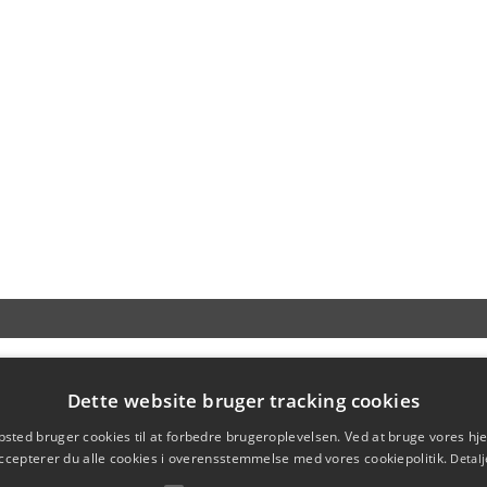
Dette website bruger tracking cookies
sted bruger cookies til at forbedre brugeroplevelsen. Ved at bruge vores 
ccepterer du alle cookies i overensstemmelse med vores cookiepolitik.
Detalj