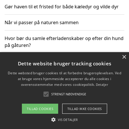
Gør haven til et fristed for både kæledyr og vilde dyr
Når vi passer på naturen sammen
Hvor bør du samle efterladenskaber op efter din hund
på gåturen?
×
Sådan rydder du effektivt op efter et stort event
Dette website bruger tracking cookies
Dette websted bruger cookies til at forbedre brugeroplevelsen. Ved
at bruge vores hjemmeside accepterer du alle cookies i
overensstemmelse med vores cookiepolitik.
Detaljer
Copyright 2026 - Pilanto Aps
STRENGT NØDVENDIGE
Om / kontakt
Blog
Betingelser
TILLAD COOKIES
TILLAD IKKE COOKIES
VIS DETALJER