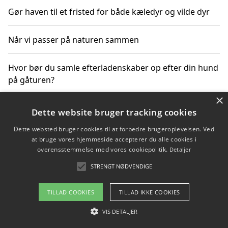
Gør haven til et fristed for både kæledyr og vilde dyr
Når vi passer på naturen sammen
Hvor bør du samle efterladenskaber op efter din hund
på gåturen?
×
Sådan rydder du effektivt op efter et stort event
Dette website bruger tracking cookies
Dette websted bruger cookies til at forbedre brugeroplevelsen. Ved
at bruge vores hjemmeside accepterer du alle cookies i
overensstemmelse med vores cookiepolitik.
Detaljer
Copyright 2026 - Pilanto Aps
STRENGT NØDVENDIGE
Om / kontakt
Blog
Betingelser
TILLAD COOKIES
TILLAD IKKE COOKIES
VIS DETALJER