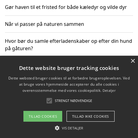
Gør haven til et fristed for både kæledyr og vilde dyr
Når vi passer på naturen sammen
Hvor bør du samle efterladenskaber op efter din hund
på gåturen?
×
Sådan rydder du effektivt op efter et stort event
Dette website bruger tracking cookies
Dette websted bruger cookies til at forbedre brugeroplevelsen. Ved
at bruge vores hjemmeside accepterer du alle cookies i
overensstemmelse med vores cookiepolitik.
Detaljer
Copyright 2026 - Pilanto Aps
STRENGT NØDVENDIGE
Om / kontakt
Blog
Betingelser
TILLAD COOKIES
TILLAD IKKE COOKIES
VIS DETALJER