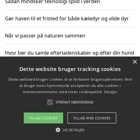
Sådan mindsker teknologi spild i verden
Gør haven til et fristed for både kæledyr og vilde dyr
Når vi passer på naturen sammen
Hvor bør du samle efterladenskaber op efter din hund
×
på gåturen?
Dette website bruger tracking cookies
Sådan rydder du effektivt op efter et stort event
Dette websted bruger cookies til at forbedre brugeroplevelsen. Ved
at bruge vores hjemmeside accepterer du alle cookies i
overensstemmelse med vores cookiepolitik.
Detaljer
STRENGT NØDVENDIGE
Copyright 2026 - Pilanto Aps
Om / kontakt
Blog
Betingelser
TILLAD COOKIES
TILLAD IKKE COOKIES
VIS DETALJER