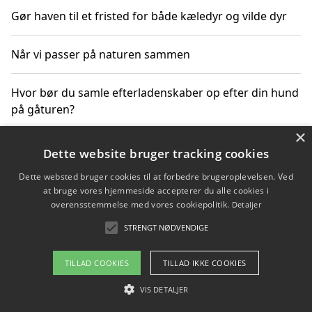
Gør haven til et fristed for både kæledyr og vilde dyr
Når vi passer på naturen sammen
Hvor bør du samle efterladenskaber op efter din hund
på gåturen?
×
Sådan rydder du effektivt op efter et stort event
Dette website bruger tracking cookies
Dette websted bruger cookies til at forbedre brugeroplevelsen. Ved
at bruge vores hjemmeside accepterer du alle cookies i
overensstemmelse med vores cookiepolitik.
Detaljer
Copyright 2026 - Pilanto Aps
STRENGT NØDVENDIGE
Om / kontakt
Blog
Betingelser
TILLAD COOKIES
TILLAD IKKE COOKIES
VIS DETALJER