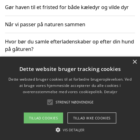
Gør haven til et fristed for både kæledyr og vilde dyr
Når vi passer på naturen sammen
Hvor bør du samle efterladenskaber op efter din hund
på gåturen?
×
Sådan rydder du effektivt op efter et stort event
Dette website bruger tracking cookies
Dette websted bruger cookies til at forbedre brugeroplevelsen. Ved
at bruge vores hjemmeside accepterer du alle cookies i
overensstemmelse med vores cookiepolitik.
Detaljer
Copyright 2026 - Pilanto Aps
STRENGT NØDVENDIGE
Om / kontakt
Blog
Betingelser
TILLAD COOKIES
TILLAD IKKE COOKIES
VIS DETALJER