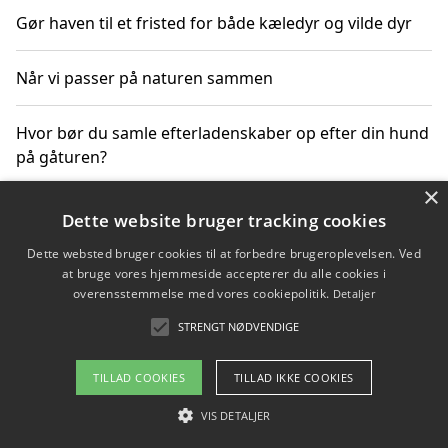
Gør haven til et fristed for både kæledyr og vilde dyr
Når vi passer på naturen sammen
Hvor bør du samle efterladenskaber op efter din hund
på gåturen?
×
Sådan rydder du effektivt op efter et stort event
Dette website bruger tracking cookies
Dette websted bruger cookies til at forbedre brugeroplevelsen. Ved
at bruge vores hjemmeside accepterer du alle cookies i
overensstemmelse med vores cookiepolitik.
Detaljer
Copyright 2026 - Pilanto Aps
STRENGT NØDVENDIGE
Om / kontakt
Blog
Betingelser
TILLAD COOKIES
TILLAD IKKE COOKIES
VIS DETALJER