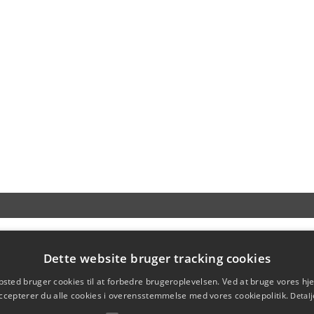
Dette website bruger tracking cookies
sted bruger cookies til at forbedre brugeroplevelsen. Ved at bruge vores 
ccepterer du alle cookies i overensstemmelse med vores cookiepolitik.
Detalj