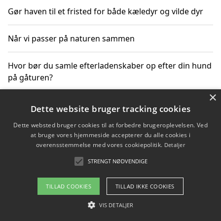
Gør haven til et fristed for både kæledyr og vilde dyr
Når vi passer på naturen sammen
Hvor bør du samle efterladenskaber op efter din hund
på gåturen?
×
Sådan rydder du effektivt op efter et stort event
Dette website bruger tracking cookies
Dette websted bruger cookies til at forbedre brugeroplevelsen. Ved
at bruge vores hjemmeside accepterer du alle cookies i
overensstemmelse med vores cookiepolitik.
Detaljer
Copyright 2026 - Pilanto Aps
STRENGT NØDVENDIGE
Om / kontakt
Blog
Betingelser
TILLAD COOKIES
TILLAD IKKE COOKIES
VIS DETALJER