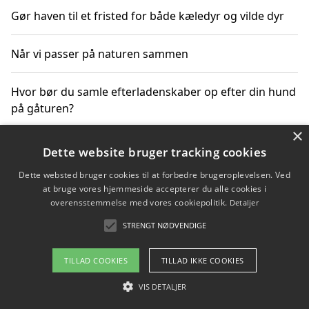
Gør haven til et fristed for både kæledyr og vilde dyr
Når vi passer på naturen sammen
Hvor bør du samle efterladenskaber op efter din hund
på gåturen?
×
Sådan rydder du effektivt op efter et stort event
Dette website bruger tracking cookies
Dette websted bruger cookies til at forbedre brugeroplevelsen. Ved
at bruge vores hjemmeside accepterer du alle cookies i
overensstemmelse med vores cookiepolitik.
Detaljer
Copyright 2026 - Pilanto Aps
STRENGT NØDVENDIGE
Om / kontakt
Blog
Betingelser
TILLAD COOKIES
TILLAD IKKE COOKIES
VIS DETALJER