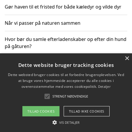
Gør haven til et fristed for både kæledyr og vilde dyr
Når vi passer på naturen sammen
Hvor bør du samle efterladenskaber op efter din hund
på gåturen?
×
Sådan rydder du effektivt op efter et stort event
Dette website bruger tracking cookies
Dette websted bruger cookies til at forbedre brugeroplevelsen. Ved
at bruge vores hjemmeside accepterer du alle cookies i
overensstemmelse med vores cookiepolitik.
Detaljer
Copyright 2026 - Pilanto Aps
STRENGT NØDVENDIGE
Om / kontakt
Blog
Betingelser
TILLAD COOKIES
TILLAD IKKE COOKIES
VIS DETALJER