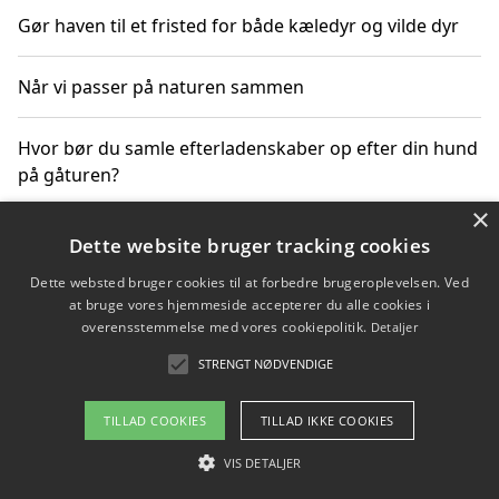
Gør haven til et fristed for både kæledyr og vilde dyr
Når vi passer på naturen sammen
Hvor bør du samle efterladenskaber op efter din hund
på gåturen?
×
Sådan rydder du effektivt op efter et stort event
Dette website bruger tracking cookies
Dette websted bruger cookies til at forbedre brugeroplevelsen. Ved
at bruge vores hjemmeside accepterer du alle cookies i
overensstemmelse med vores cookiepolitik.
Detaljer
Copyright 2026 - Pilanto Aps
STRENGT NØDVENDIGE
Om / kontakt
Blog
Betingelser
TILLAD COOKIES
TILLAD IKKE COOKIES
VIS DETALJER