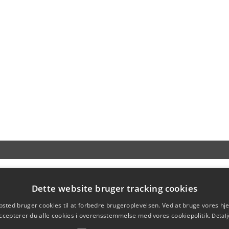
Dette website bruger tracking cookies
sted bruger cookies til at forbedre brugeroplevelsen. Ved at bruge vores 
ccepterer du alle cookies i overensstemmelse med vores cookiepolitik.
Detalj