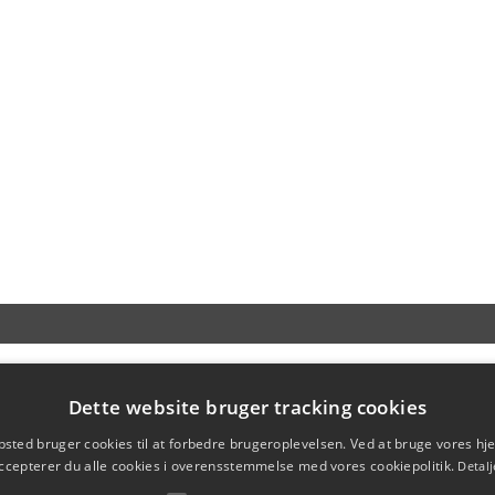
Dette website bruger tracking cookies
sted bruger cookies til at forbedre brugeroplevelsen. Ved at bruge vores 
ccepterer du alle cookies i overensstemmelse med vores cookiepolitik.
Detalj