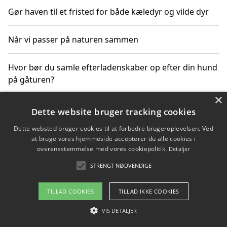
Gør haven til et fristed for både kæledyr og vilde dyr
Når vi passer på naturen sammen
Hvor bør du samle efterladenskaber op efter din hund
på gåturen?
×
Sådan rydder du effektivt op efter et stort event
Dette website bruger tracking cookies
Dette websted bruger cookies til at forbedre brugeroplevelsen. Ved
at bruge vores hjemmeside accepterer du alle cookies i
overensstemmelse med vores cookiepolitik.
Detaljer
Copyright 2026 - Pilanto Aps
STRENGT NØDVENDIGE
Om / kontakt
Blog
Betingelser
TILLAD COOKIES
TILLAD IKKE COOKIES
VIS DETALJER