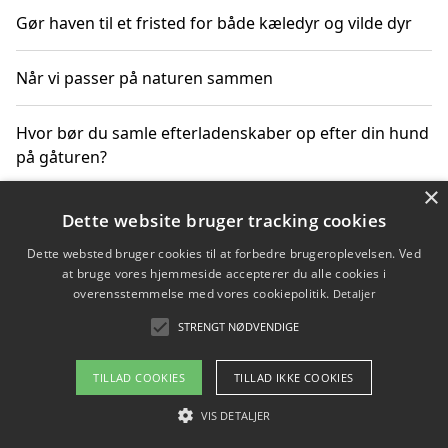
Gør haven til et fristed for både kæledyr og vilde dyr
Når vi passer på naturen sammen
Hvor bør du samle efterladenskaber op efter din hund
på gåturen?
×
Sådan rydder du effektivt op efter et stort event
Dette website bruger tracking cookies
Dette websted bruger cookies til at forbedre brugeroplevelsen. Ved
at bruge vores hjemmeside accepterer du alle cookies i
overensstemmelse med vores cookiepolitik.
Detaljer
Copyright 2026 - Pilanto Aps
STRENGT NØDVENDIGE
Om / kontakt
Blog
Betingelser
TILLAD COOKIES
TILLAD IKKE COOKIES
VIS DETALJER