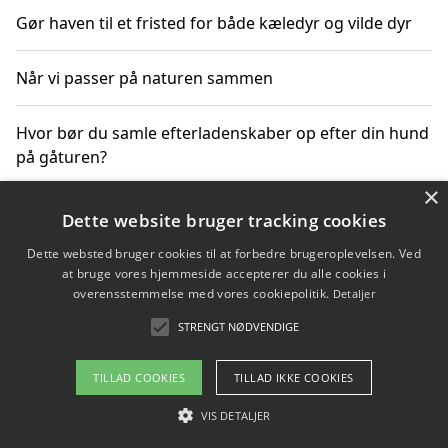
Gør haven til et fristed for både kæledyr og vilde dyr
Når vi passer på naturen sammen
Hvor bør du samle efterladenskaber op efter din hund
på gåturen?
×
Sådan rydder du effektivt op efter et stort event
Dette website bruger tracking cookies
Dette websted bruger cookies til at forbedre brugeroplevelsen. Ved
at bruge vores hjemmeside accepterer du alle cookies i
overensstemmelse med vores cookiepolitik.
Detaljer
Copyright 2026 - Pilanto Aps
STRENGT NØDVENDIGE
Om / kontakt
Blog
Betingelser
TILLAD COOKIES
TILLAD IKKE COOKIES
VIS DETALJER