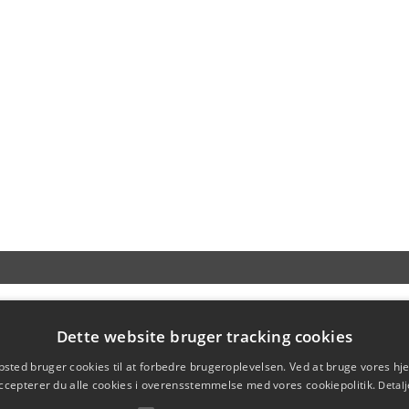
Dette website bruger tracking cookies
sted bruger cookies til at forbedre brugeroplevelsen. Ved at bruge vores 
ccepterer du alle cookies i overensstemmelse med vores cookiepolitik.
Detalj