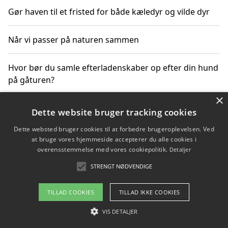
Gør haven til et fristed for både kæledyr og vilde dyr
Når vi passer på naturen sammen
Hvor bør du samle efterladenskaber op efter din hund
på gåturen?
×
Sådan rydder du effektivt op efter et stort event
Dette website bruger tracking cookies
Dette websted bruger cookies til at forbedre brugeroplevelsen. Ved
at bruge vores hjemmeside accepterer du alle cookies i
overensstemmelse med vores cookiepolitik.
Detaljer
Copyright 2026 - Pilanto Aps
STRENGT NØDVENDIGE
Om / kontakt
Blog
Betingelser
TILLAD COOKIES
TILLAD IKKE COOKIES
VIS DETALJER