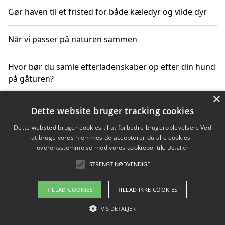
Gør haven til et fristed for både kæledyr og vilde dyr
Når vi passer på naturen sammen
Hvor bør du samle efterladenskaber op efter din hund
på gåturen?
×
Sådan rydder du effektivt op efter et stort event
Dette website bruger tracking cookies
Dette websted bruger cookies til at forbedre brugeroplevelsen. Ved
at bruge vores hjemmeside accepterer du alle cookies i
overensstemmelse med vores cookiepolitik.
Detaljer
Copyright 2026 - Pilanto Aps
STRENGT NØDVENDIGE
Om / kontakt
Blog
Betingelser
TILLAD COOKIES
TILLAD IKKE COOKIES
VIS DETALJER