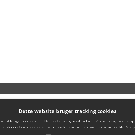
Dette website bruger tracking cookies
sted bruger cookies til at forbedre brugeroplevelsen. Ved at bruge vores 
ccepterer du alle cookies i overensstemmelse med vores cookiepolitik.
Detalj