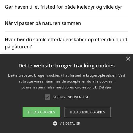
Gør haven til et fristed for både kæledyr og vilde dyr
Når vi passer på naturen sammen
Hvor bør du samle efterladenskaber op efter din hund
på gåturen?
×
Sådan rydder du effektivt op efter et stort event
Dette website bruger tracking cookies
Dette websted bruger cookies til at forbedre brugeroplevelsen. Ved
at bruge vores hjemmeside accepterer du alle cookies i
overensstemmelse med vores cookiepolitik.
Detaljer
Copyright 2026 - Pilanto Aps
STRENGT NØDVENDIGE
Om / kontakt
Blog
Betingelser
TILLAD COOKIES
TILLAD IKKE COOKIES
VIS DETALJER