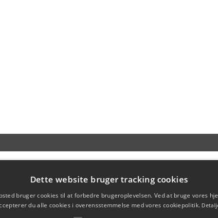
Dette website bruger tracking cookies
sted bruger cookies til at forbedre brugeroplevelsen. Ved at bruge vores 
ccepterer du alle cookies i overensstemmelse med vores cookiepolitik.
Detalj