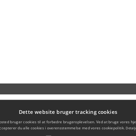
Dette website bruger tracking cookies
sted bruger cookies til at forbedre brugeroplevelsen. Ved at bruge vores 
ccepterer du alle cookies i overensstemmelse med vores cookiepolitik.
Detalj