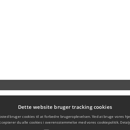
Dette website bruger tracking cookies
sted bruger cookies til at forbedre brugeroplevelsen. Ved at bruge vores 
ccepterer du alle cookies i overensstemmelse med vores cookiepolitik.
Detalj