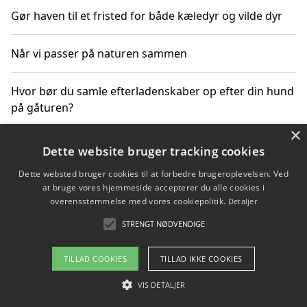
Gør haven til et fristed for både kæledyr og vilde dyr
Når vi passer på naturen sammen
Hvor bør du samle efterladenskaber op efter din hund
på gåturen?
×
Sådan rydder du effektivt op efter et stort event
Dette website bruger tracking cookies
Dette websted bruger cookies til at forbedre brugeroplevelsen. Ved
at bruge vores hjemmeside accepterer du alle cookies i
overensstemmelse med vores cookiepolitik.
Detaljer
Copyright 2026 - Pilanto Aps
STRENGT NØDVENDIGE
Om / kontakt
Blog
Betingelser
TILLAD COOKIES
TILLAD IKKE COOKIES
VIS DETALJER