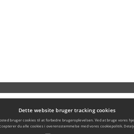
Dette website bruger tracking cookies
sted bruger cookies til at forbedre brugeroplevelsen. Ved at bruge vores 
ccepterer du alle cookies i overensstemmelse med vores cookiepolitik.
Detalj