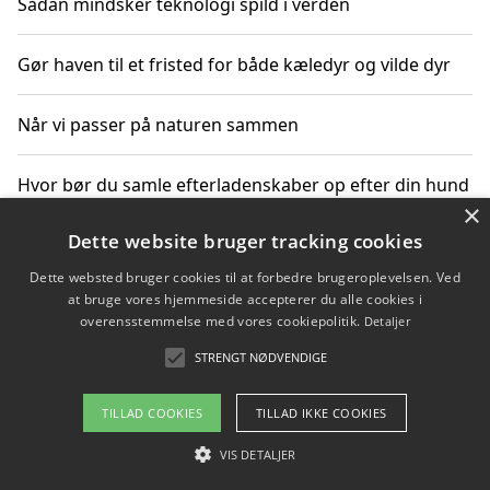
Sådan mindsker teknologi spild i verden
Gør haven til et fristed for både kæledyr og vilde dyr
Når vi passer på naturen sammen
Hvor bør du samle efterladenskaber op efter din hund
×
på gåturen?
Dette website bruger tracking cookies
Sådan rydder du effektivt op efter et stort event
Dette websted bruger cookies til at forbedre brugeroplevelsen. Ved
at bruge vores hjemmeside accepterer du alle cookies i
overensstemmelse med vores cookiepolitik.
Detaljer
STRENGT NØDVENDIGE
Copyright 2026 - Pilanto Aps
Om / kontakt
Blog
Betingelser
TILLAD COOKIES
TILLAD IKKE COOKIES
VIS DETALJER