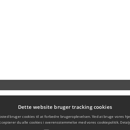
Dette website bruger tracking cookies
sted bruger cookies til at forbedre brugeroplevelsen. Ved at bruge vores 
ccepterer du alle cookies i overensstemmelse med vores cookiepolitik.
Detalj