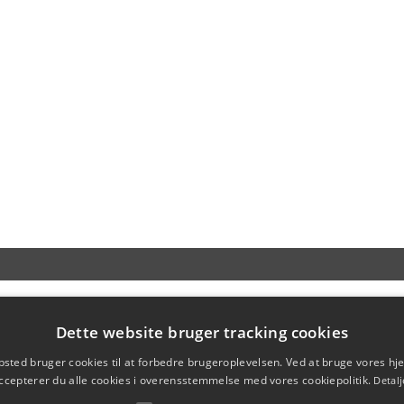
Dette website bruger tracking cookies
sted bruger cookies til at forbedre brugeroplevelsen. Ved at bruge vores 
ccepterer du alle cookies i overensstemmelse med vores cookiepolitik.
Detalj