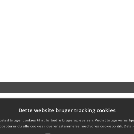
Dette website bruger tracking cookies
sted bruger cookies til at forbedre brugeroplevelsen. Ved at bruge vores 
ccepterer du alle cookies i overensstemmelse med vores cookiepolitik.
Detalj