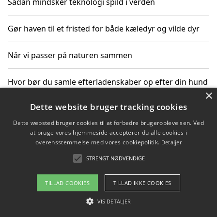
Sådan mindsker teknologi spild i verden
Gør haven til et fristed for både kæledyr og vilde dyr
Når vi passer på naturen sammen
Hvor bør du samle efterladenskaber op efter din hund
×
på gåturen?
Dette website bruger tracking cookies
Sådan rydder du effektivt op efter et stort event
Dette websted bruger cookies til at forbedre brugeroplevelsen. Ved
at bruge vores hjemmeside accepterer du alle cookies i
overensstemmelse med vores cookiepolitik.
Detaljer
STRENGT NØDVENDIGE
Copyright 2026 - Pilanto Aps
Om / kontakt
Blog
Betingelser
TILLAD COOKIES
TILLAD IKKE COOKIES
VIS DETALJER