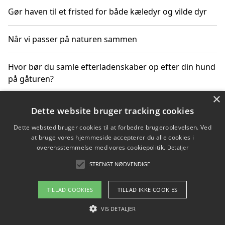
Gør haven til et fristed for både kæledyr og vilde dyr
Når vi passer på naturen sammen
Hvor bør du samle efterladenskaber op efter din hund
på gåturen?
×
Sådan rydder du effektivt op efter et stort event
Dette website bruger tracking cookies
Dette websted bruger cookies til at forbedre brugeroplevelsen. Ved
at bruge vores hjemmeside accepterer du alle cookies i
overensstemmelse med vores cookiepolitik.
Detaljer
Copyright 2026 - Pilanto Aps
STRENGT NØDVENDIGE
Om / kontakt
Blog
Betingelser
TILLAD COOKIES
TILLAD IKKE COOKIES
VIS DETALJER