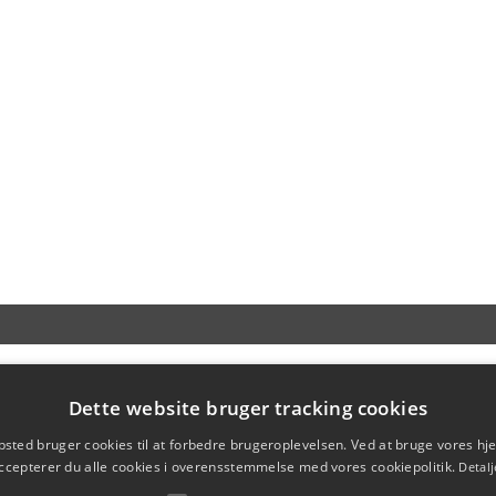
Dette website bruger tracking cookies
sted bruger cookies til at forbedre brugeroplevelsen. Ved at bruge vores 
ccepterer du alle cookies i overensstemmelse med vores cookiepolitik.
Detalj