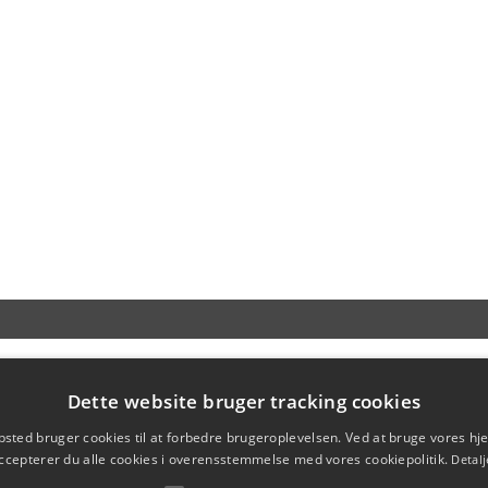
Dette website bruger tracking cookies
sted bruger cookies til at forbedre brugeroplevelsen. Ved at bruge vores 
ccepterer du alle cookies i overensstemmelse med vores cookiepolitik.
Detalj