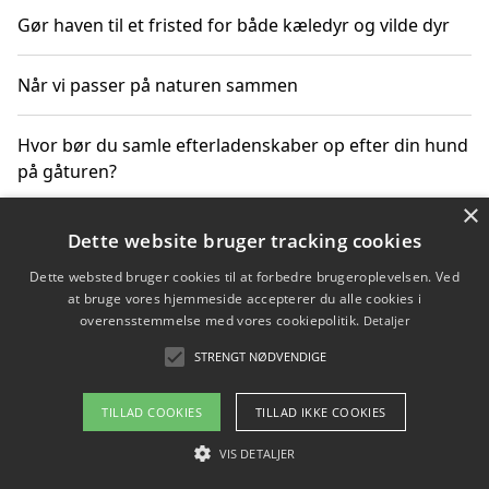
Gør haven til et fristed for både kæledyr og vilde dyr
Når vi passer på naturen sammen
Hvor bør du samle efterladenskaber op efter din hund
på gåturen?
×
Sådan rydder du effektivt op efter et stort event
Dette website bruger tracking cookies
Dette websted bruger cookies til at forbedre brugeroplevelsen. Ved
at bruge vores hjemmeside accepterer du alle cookies i
overensstemmelse med vores cookiepolitik.
Detaljer
Copyright 2026 - Pilanto Aps
STRENGT NØDVENDIGE
Om / kontakt
Blog
Betingelser
TILLAD COOKIES
TILLAD IKKE COOKIES
VIS DETALJER