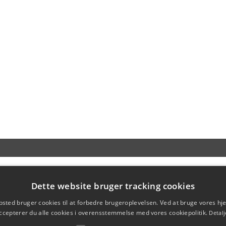
Dette website bruger tracking cookies
sted bruger cookies til at forbedre brugeroplevelsen. Ved at bruge vores 
ccepterer du alle cookies i overensstemmelse med vores cookiepolitik.
Detalj