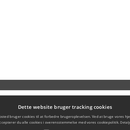
Dette website bruger tracking cookies
sted bruger cookies til at forbedre brugeroplevelsen. Ved at bruge vores 
ccepterer du alle cookies i overensstemmelse med vores cookiepolitik.
Detalj