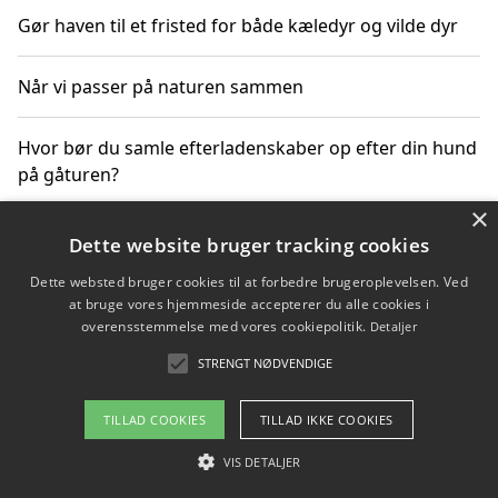
Gør haven til et fristed for både kæledyr og vilde dyr
Når vi passer på naturen sammen
Hvor bør du samle efterladenskaber op efter din hund
på gåturen?
×
Sådan rydder du effektivt op efter et stort event
Dette website bruger tracking cookies
Dette websted bruger cookies til at forbedre brugeroplevelsen. Ved
at bruge vores hjemmeside accepterer du alle cookies i
overensstemmelse med vores cookiepolitik.
Detaljer
Copyright 2026 - Pilanto Aps
STRENGT NØDVENDIGE
Om / kontakt
Blog
Betingelser
TILLAD COOKIES
TILLAD IKKE COOKIES
VIS DETALJER