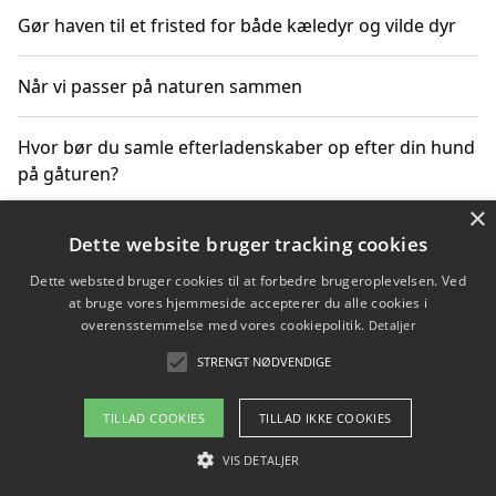
Gør haven til et fristed for både kæledyr og vilde dyr
Når vi passer på naturen sammen
Hvor bør du samle efterladenskaber op efter din hund
på gåturen?
×
Sådan rydder du effektivt op efter et stort event
Dette website bruger tracking cookies
Dette websted bruger cookies til at forbedre brugeroplevelsen. Ved
at bruge vores hjemmeside accepterer du alle cookies i
overensstemmelse med vores cookiepolitik.
Detaljer
Copyright 2026 - Pilanto Aps
STRENGT NØDVENDIGE
Om / kontakt
Blog
Betingelser
TILLAD COOKIES
TILLAD IKKE COOKIES
VIS DETALJER