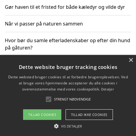
Gør haven til et fristed for både kæledyr og vilde dyr
Når vi passer på naturen sammen
Hvor bør du samle efterladenskaber op efter din hund
på gåturen?
×
Sådan rydder du effektivt op efter et stort event
Dette website bruger tracking cookies
Dette websted bruger cookies til at forbedre brugeroplevelsen. Ved
at bruge vores hjemmeside accepterer du alle cookies i
overensstemmelse med vores cookiepolitik.
Detaljer
Copyright 2026 - Pilanto Aps
STRENGT NØDVENDIGE
Om / kontakt
Blog
Betingelser
TILLAD COOKIES
TILLAD IKKE COOKIES
VIS DETALJER