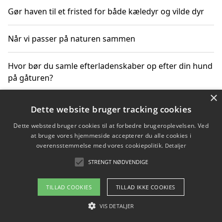
Gør haven til et fristed for både kæledyr og vilde dyr
Når vi passer på naturen sammen
Hvor bør du samle efterladenskaber op efter din hund
på gåturen?
×
Sådan rydder du effektivt op efter et stort event
Dette website bruger tracking cookies
Dette websted bruger cookies til at forbedre brugeroplevelsen. Ved
at bruge vores hjemmeside accepterer du alle cookies i
overensstemmelse med vores cookiepolitik.
Detaljer
Copyright 2026 - Pilanto Aps
STRENGT NØDVENDIGE
Om / kontakt
Blog
Betingelser
TILLAD COOKIES
TILLAD IKKE COOKIES
VIS DETALJER