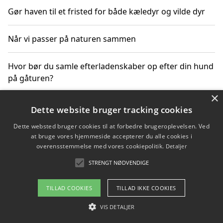
Gør haven til et fristed for både kæledyr og vilde dyr
Når vi passer på naturen sammen
Hvor bør du samle efterladenskaber op efter din hund
på gåturen?
×
Sådan rydder du effektivt op efter et stort event
Dette website bruger tracking cookies
Dette websted bruger cookies til at forbedre brugeroplevelsen. Ved
at bruge vores hjemmeside accepterer du alle cookies i
overensstemmelse med vores cookiepolitik.
Detaljer
Copyright 2026 - Pilanto Aps
STRENGT NØDVENDIGE
Om / kontakt
Blog
Betingelser
TILLAD COOKIES
TILLAD IKKE COOKIES
VIS DETALJER