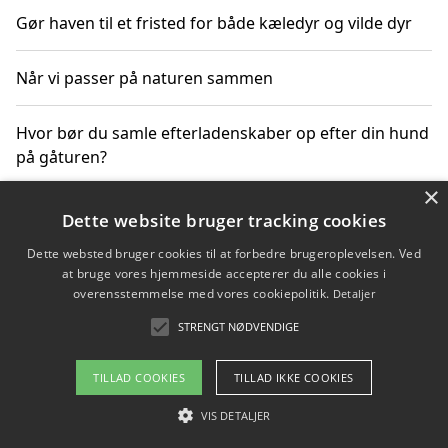
Gør haven til et fristed for både kæledyr og vilde dyr
Når vi passer på naturen sammen
Hvor bør du samle efterladenskaber op efter din hund
på gåturen?
×
Sådan rydder du effektivt op efter et stort event
Dette website bruger tracking cookies
Dette websted bruger cookies til at forbedre brugeroplevelsen. Ved
at bruge vores hjemmeside accepterer du alle cookies i
overensstemmelse med vores cookiepolitik.
Detaljer
Copyright 2026 - Pilanto Aps
STRENGT NØDVENDIGE
Om / kontakt
Blog
Betingelser
TILLAD COOKIES
TILLAD IKKE COOKIES
VIS DETALJER