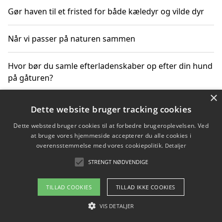
Gør haven til et fristed for både kæledyr og vilde dyr
Når vi passer på naturen sammen
Hvor bør du samle efterladenskaber op efter din hund
på gåturen?
×
Sådan rydder du effektivt op efter et stort event
Dette website bruger tracking cookies
Dette websted bruger cookies til at forbedre brugeroplevelsen. Ved
at bruge vores hjemmeside accepterer du alle cookies i
overensstemmelse med vores cookiepolitik.
Detaljer
Copyright 2026 - Pilanto Aps
STRENGT NØDVENDIGE
Om / kontakt
Blog
Betingelser
TILLAD COOKIES
TILLAD IKKE COOKIES
VIS DETALJER