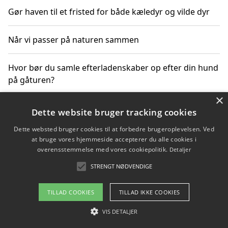
Gør haven til et fristed for både kæledyr og vilde dyr
Når vi passer på naturen sammen
Hvor bør du samle efterladenskaber op efter din hund
på gåturen?
×
Sådan rydder du effektivt op efter et stort event
Dette website bruger tracking cookies
Dette websted bruger cookies til at forbedre brugeroplevelsen. Ved
at bruge vores hjemmeside accepterer du alle cookies i
overensstemmelse med vores cookiepolitik.
Detaljer
Copyright 2026 - Pilanto Aps
STRENGT NØDVENDIGE
Om / kontakt
Blog
Betingelser
TILLAD COOKIES
TILLAD IKKE COOKIES
VIS DETALJER