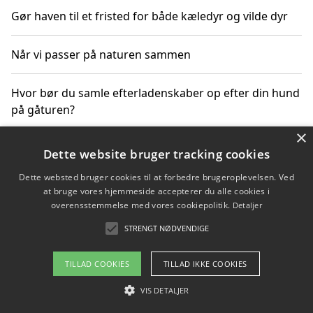
Gør haven til et fristed for både kæledyr og vilde dyr
Når vi passer på naturen sammen
Hvor bør du samle efterladenskaber op efter din hund
på gåturen?
×
Sådan rydder du effektivt op efter et stort event
Dette website bruger tracking cookies
Dette websted bruger cookies til at forbedre brugeroplevelsen. Ved
at bruge vores hjemmeside accepterer du alle cookies i
overensstemmelse med vores cookiepolitik.
Detaljer
Copyright 2026 - Pilanto Aps
STRENGT NØDVENDIGE
Om / kontakt
Blog
Betingelser
TILLAD COOKIES
TILLAD IKKE COOKIES
VIS DETALJER